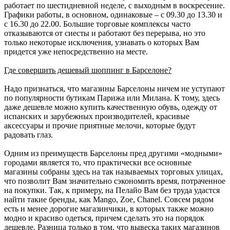
работает по шестидневной неделе, с выходным в воскресение.
Графики работы, в основном, одинаковые – с 09.30 до 13.30 и
с 16.30 до 22.00. Большие торговые комплексы часто
отказываются от сиесты и работают без перерыва, но это
только некоторые исключения, узнавать о которых Вам
придется уже непосредственно на месте.
Где совершить дешевый шоппинг в Барселоне?
Надо признаться, что магазины Барселоны ничем не уступают
по популярности бутикам Парижа или Милана. К тому, здесь
даже дешевле можно купить качественную обувь, одежду от
испанских и зарубежных производителей, красивые
аксессуары и прочие приятные мелочи, которые будут
радовать глаз.
Одним из преимуществ Барселоны пред другими «модными»
городами является то, что практически все основные
магазины собраны здесь на так называемых торговых улицах,
что позволит Вам значительно сэкономить время, потраченное
на покупки. Так, к примеру, на Пелайо Вам без труда удастся
найти такие бренды, как Mango, Zoe, Chanel. Совсем рядом
есть и менее дорогие магазинчики, в которых также можно
модно и красиво одеться, причем сделать это на порядок
дешевле. Разница только в том, что вывеска таких магазинов