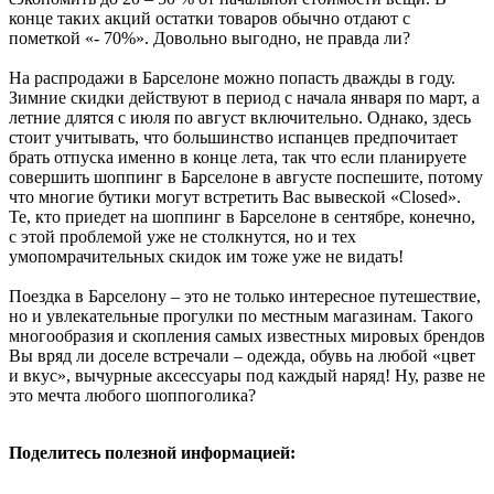
конце таких акций остатки товаров обычно отдают с
пометкой «- 70%». Довольно выгодно, не правда ли?
На распродажи в Барселоне можно попасть дважды в году.
Зимние скидки действуют в период с начала января по март, а
летние длятся с июля по август включительно. Однако, здесь
стоит учитывать, что большинство испанцев предпочитает
брать отпуска именно в конце лета, так что если планируете
совершить шоппинг в Барселоне в августе поспешите, потому
что многие бутики могут встретить Вас вывеской «Closed».
Те, кто приедет на шоппинг в Барселоне в сентябре, конечно,
с этой проблемой уже не столкнутся, но и тех
умопомрачительных скидок им тоже уже не видать!
Поездка в Барселону – это не только интересное путешествие,
но и увлекательные прогулки по местным магазинам. Такого
многообразия и скопления самых известных мировых брендов
Вы вряд ли доселе встречали – одежда, обувь на любой «цвет
и вкус», вычурные аксессуары под каждый наряд! Ну, разве не
это мечта любого шоппоголика?
Поделитесь полезной информацией: