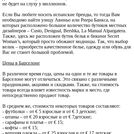
не будет на слуху у миллионов.
Если Вы любите носить испанские бренды, то тогда Вам
необходимо найти улицу Авиньо или Риера Баикса, на
которых расположено большое количество бутиков местных
дизайнеров – Custo, Desigual, Bershka, La Manual Alpargatera.
Также, здесь же расположен бутик белья и бикини Secret
Woman’s, который просто обожают модницы. Так, что выбор
велик – приобрести качественное белье, одежду или обувь для
Вас не станет большой проблемой.
Цены в Барселоне
В различное время года, цены на одни и те же товары в
Барселоне могут отличаться. Это связано с различными
праздниками, акциями и скидками. Также, на стоимость
товара всегда влияет известность марки и место, где
непосредственно продают товар.
В среднем же, стоимости некоторых товаров составляют:
- футболки – от € 5 взрослые и от € 3 детские;
- штаны – от € 20 взрослые и от € 7детские;
- сарафаны и платья – от € 15;
- кофты – от € 15;
- верхняя одежда – от € 25 взрослая и от € 17 детская;