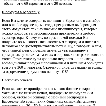
- обувь – от € 60 взрослая и от € 20 детская.
Шоп-туры в Барселону
Если Вы хотите совершить шоппинг в Барселоне в сентябре
или в любое другое время года, прекрасным выбором для
этого могут стать так называемые шоппинг-туры, которые
можно подобрать и забронировать практически в любого
туроператора. К тому же, во время такой поездки Вы
получите возможность познакомиться с городом и посетить
несколько его достопримечательностей. Ну, а говорить о том,
что главной целью поездки является «затаривание» в
громадных аутлетах, магазинах и торговых центрах и вовсе не
стоит. Стоят такие туры довольно недорого – к примеру,
восьмидневная поездка с проживанием и питанием обойдется
всего в € 360 с человека. Отдельно придется заплатить только
за оформление документов на визу - € 85.
Несколько советов
Если вы хотите приобрести как можно больше товаров по
максимально низким ценам, подбирайте шоп-тур таким
образом, чтобы он совпадал с сезонами распродаж в
Барселоне. Во время таких бешенных скидок Вы сможете
сэкономить до 20 – 50 % от начальной стоимости вещи. В