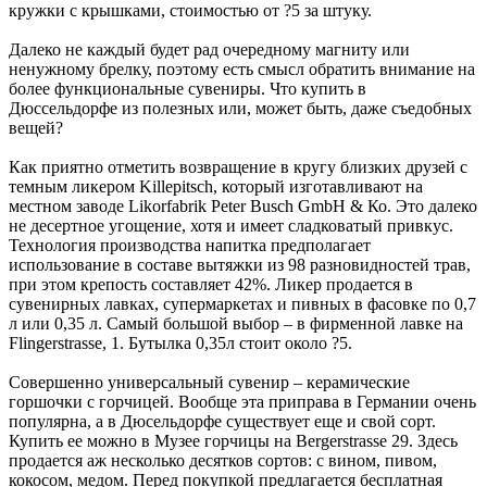
кружки с крышками, стоимостью от ?5 за штуку.
Далеко не каждый будет рад очередному магниту или
ненужному брелку, поэтому есть смысл обратить внимание на
более функциональные сувениры. Что купить в
Дюссельдорфе из полезных или, может быть, даже съедобных
вещей?
Как приятно отметить возвращение в кругу близких друзей с
темным ликером Killepitsch, который изготавливают на
местном заводе Likorfabrik Peter Busch GmbH & Ко. Это далеко
не десертное угощение, хотя и имеет сладковатый привкус.
Технология производства напитка предполагает
использование в составе вытяжки из 98 разновидностей трав,
при этом крепость составляет 42%. Ликер продается в
сувенирных лавках, супермаркетах и пивных в фасовке по 0,7
л или 0,35 л. Самый большой выбор – в фирменной лавке на
Flingerstrasse, 1. Бутылка 0,35л стоит около ?5.
Совершенно универсальный сувенир – керамические
горшочки с горчицей. Вообще эта приправа в Германии очень
популярна, а в Дюсельдорфе существует еще и свой сорт.
Купить ее можно в Музее горчицы на Bergerstrasse 29. Здесь
продается аж несколько десятков сортов: с вином, пивом,
кокосом, медом. Перед покупкой предлагается бесплатная