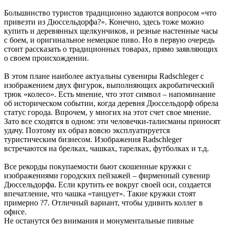
Большинство туристов традиционно задаются вопросом «что
привезти из Дюссельдорфа?». Конечно, здесь тоже можно
купить и деревянных щелкунчиков, и резные настенные часы
с боем, и оригинальное немецкое пиво. Но в первую очередь
стоит рассказать о традиционных товарах, прямо заявляющих
о своем происхождении.
В этом плане наиболее актуальны сувениры Radschleger с
изображением двух фигурок, выполняющих акробатический
трюк «колесо». Есть мнение, что этот символ – напоминание
об историческом событии, когда деревня Дюссельдорф обрела
статус города. Впрочем, у многих на этот счет свое мнение.
Зато все сходятся в одном: эти человечки-талисманы приносят
удачу. Поэтому их образ вовсю эксплуатируется
туристическим бизнесом. Изображения Radschleger
встречаются на брелках, чашках, тарелках, футболках и т.д.
Все рекорды покупаемости бьют скошенные кружки с
изображениями городских пейзажей – фирменный сувенир
Дюссельдорфа. Если крутить ее вокруг своей оси, создается
впечатление, что чашка «танцует». Такие кружки стоят
примерно ?7. Отличный вариант, чтобы удивить коллег в
офисе.
Не останутся без внимания и монументальные пивные