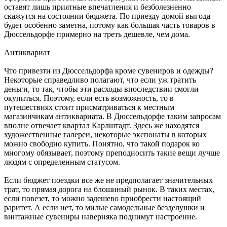
оставят лишь приятные впечатления и безболезненно
скажутся на состоянии бюджета. По приезду домой выгода
будет особенно заметна, потому как большая часть товаров в
Дюссельдорфе примерно на треть дешевле, чем дома.
Антиквариат
Что привезти из Дюссельдорфа кроме сувениров и одежды?
Некоторые справедливо полагают, что если уж тратить
деньги, то так, чтобы эти расходы впоследствии смогли
окупиться. Поэтому, если есть возможность, то в
путешествиях стоит присматриваться к местным
магазинчикам антиквариата. В Дюссельдорфе таким запросам
вполне отвечает квартал Карлштадт. Здесь же находятся
художественные галереи, некоторые экспонаты в которых
можно свободно купить. Понятно, что такой подарок ко
многому обязывает, поэтому преподносить такие вещи лучше
людям с определенным статусом.
Если бюджет поездки все же не предполагает значительных
трат, то прямая дорога на блошиный рынок. В таких местах,
если повезет, то можно задешево приобрести настоящий
раритет. А если нет, то милые самодельные безделушки и
винтажные сувениры наверняка поднимут настроение.