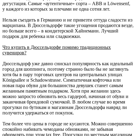
дегустация. Самые «аутентичные» сорта – ABB и Löwensenf,
у каждого из которых за плечами не одна сотня лет.
Нельзя съездить в Германию и не привезти оттуда сладости из
марципана. В Дюссельдорфе такие угощения продаются везде,
но больше всего – в кондитерской Хайнеманн. Лучший
подарок для ребенка или сладкоежки.
Что купить в Дюссельдорфе помимо традиционных
сувениров?
Дюссельдорф уже давно снискал популярность как идеальный
город для шоппинга, поэтому странно было бы не заглянуть
хотя бы в пару торговых центров на центральных улицах
Königsallee и Schadowstrasse. Симпатичная кофточка или
новая пара обуви для большинства девушек станет самым
желанным памятным подарком. Хотя при желании здесь
можно запросто обновить весь гардероб, начиная от обуви и
заканчивая брендовой сумочкой. В любом случае во время
прогулки по бутикам и магазинам Дюссельдорфа навряд ли
получится удержаться от покупок.
Тем более что цены в городе не кусаются. Можно совершенно
спокойно набивать чемоданы обновками, не забывая
оформлять при этом tax free. Прогулки по местным магазинам