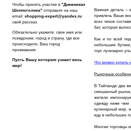
Чтобы принять участие в
"Дневниках
Важная деталь – 
Шоппоголика"
отправьте на наш
привлечь Ваше вни
email:
shopping-expert@yandex.ru
всех чеков состав
свой рассказ.
бат, которая выпи
Обязательно укажите: свое имя или
псевдоним; город и страну, где все
Как и по всей те
происходило; Ваш город
небольшие бутики,
проживания.
торг лучезарно улы
Пусть Вашу историю узнает весь
Что можно купить 
мир!
Рыночные особенн
В Тайланде два ви
смешанный рынок,
жители импонирую
одежду ниже чем 
кулинарный мир, к
еду в небольших п
Многие торговцы к