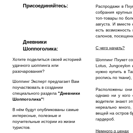
Присоединяйтесь:
Распродажи в Пху
собрания крупных
топ-товары по бол
августа. И вместе
есть возможность
салонов, посещени
Дневники
С чего начать?
Шоппоголика:
Хотите поделиться своей историей
Шоппинг Пхукет со
удачного шоппинга или
Lotus, Jungceylon
разочарования?
нужно купить в Т
роспись по ткани),
Шоппинг Эксперт предлагает Вам
поучаствовать в создании
Расположены они 
специального раздела
"Дневники
однако ни у кого
Шоппоголика"
!
водители знают эт
нереально много,
В нём будут опубликованы самые
вещей на остров бр
интересные, полезные и
гардероб.
поучительные истории из жизни
туристов.
Немного о ценах