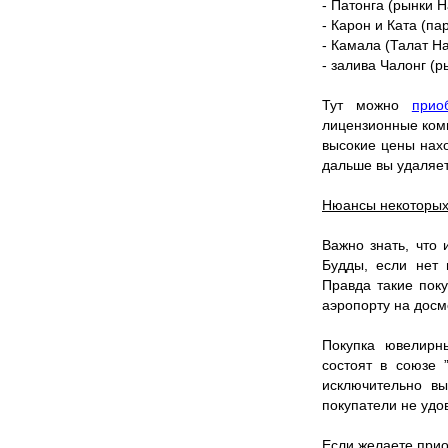
- Патонга (рынки Н
- Карон и Ката (па
- Камала (Талат Н
- залива Чалонг (р
Тут можно
прио
лицензионные комп
высокие цены нахо
дальше вы удаляет
Нюансы некоторых
Важно знать, что
Будды, если нет 
Правда такие поку
аэропорту на досм
Покупка ювелирн
состоят в союзе 
исключительно вы
покупатели не удо
Если желаете прио