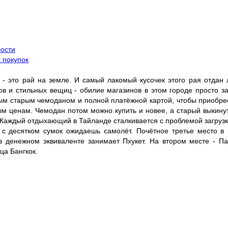
ости
 покупок
т - это рай на земле. И самый лакомый кусочек этого рая отдан
в и стильных вещиц - обилие магазинов в этом городе просто за
тым старым чемоданом и полной платёжной картой, чтобы приобре
м ценам. Чемодан потом можно купить и новее, а старый выкинуть
 Каждый отдыхающий в Тайланде сталкивается с проблемой загрузк
у с десятком сумок ожидаешь самолёт. Почётное третье место в
 денежном эквиваленте занимает Пхукет. На втором месте - Пат
ца Бангкок.