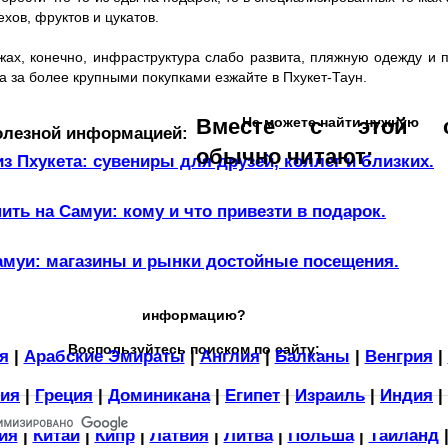
хов, фруктов и цукатов.
жах, конечно, инфраструктура слабо развита, пляжную одежду и 
 а за более крупными покупками езжайте в Пхукет-Таун.
Вместе с этой с
Не можете найти нужную
олезной информацией:
обычно читают:
из Пхукета: сувениры для друзей, коллег и близких.
ить на Самуи: кому и что привезти в подарок.
амуи: магазины и рынки достойные посещения.
информацию?
Воспользуйтесь поиском по сайту:
я
|
Арабские Эмираты
|
Англия
|
Балканы
|
Венгрия
|
ия
|
Греция
|
Доминикана
|
Египет
|
Израиль
|
Индия
|
ия
|
Китай
|
Кипр
|
Латвия
|
Литва
|
Польша
|
Тайланд