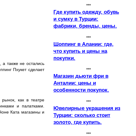
***
Где купить одежду, обувь
и сумку в Турции:
фабрики, бренды, цены.
***
Шоппинг в Алании: где,
что купить и цены на
покупки.
, а также не остались
ппинг Пхукет сделает
***
Магазин дьюти фри в
Анталии: цены и
особенности покупок.
 рынок, как в театре
***
инками и палатками.
Ювелирные украшения из
йоне Ката магазины и
Турции: сколько стоит
золото, где купить.
***