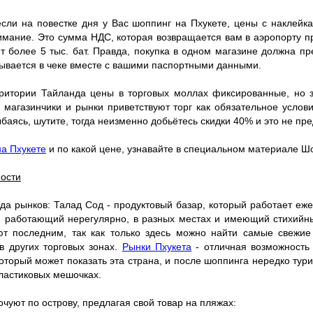
если на повестке дня у Вас шоппинг на Пхукете, цены с наклейк
мание. Это сумма НДС, которая возвращается вам в аэропорту пр
ит более 5 тыс. бат. Правда, покупка в одном магазине должна п
сывается в чеке вместе с вашими паспортными данными.
рритории Тайланда цены в торговых моллах фиксированные, но з
 магазинчики и рынки приветствуют торг как обязательное услов
баясь, шутите, тогда неизменно добьётесь скидки 40% и это не пре
на Пхукете
и по какой цене, узнавайте в специальном материале Ш
ости
да рынков: Талад Сод - продуктовый базар, который работает еж
 работающий нерегулярно, в разных местах и имеющий стихийн
т последним, так как только здесь можно найти самые свежие
в других торговых зонах.
Рынки Пхукета
- отличная возможность 
оторый может показать эта страна, и после шоппинга нередко тур
ластиковых мешочках.
очуют по острову, предлагая свой товар на пляжах: