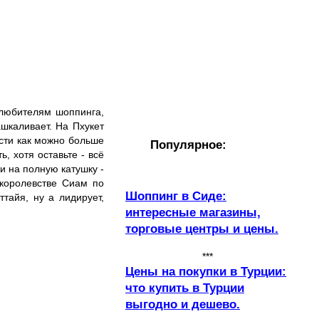
 любителям шоппинга,
шкаливает. На Пхукет
сти как можно больше
Популярное:
, хотя оставьте - всё
и на полную катушку -
 королевстве Сиам по
Шоппинг в Сиде:
тайя, ну а лидирует,
интересные магазины,
торговые центры и цены.
***
Цены на покупки в Турции:
что купить в Турции
выгодно и дешево.