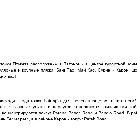
точки Пхукета расположены в Патонге и в центре курортной зоны
улярные и крупные пляжи: Банг Тао, Май Као, Сурин и Карон, шо
ля вас!
исходит подготовка Patong'а для перевоплощения в гигантский
 так и главные улицы и переулки заполняются рыночными каб
 концентрируются вокруг Patong Beach Road и Bangla Road. В ра
ль Secret path, а в районе Карон - вокруг Patak Road.