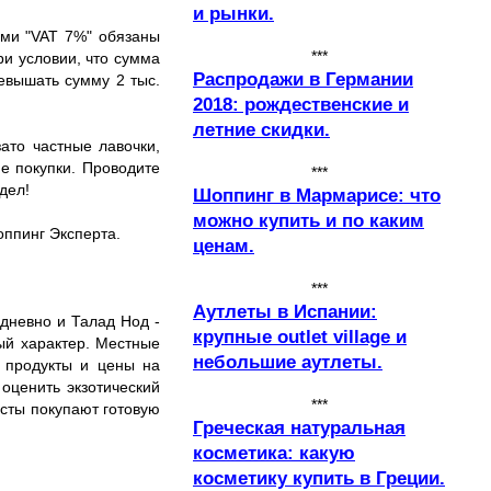
и рынки.
ами "VAT 7%" обязаны
***
и условии, что сумма
Распродажи в Германии
ревышать сумму 2 тыс.
2018: рождественские и
летние скидки.
ато частные лавочки,
ие покупки. Проводите
***
дел!
Шоппинг в Мармарисе: что
можно купить и по каким
оппинг Эксперта.
ценам.
***
Аутлеты в Испании:
едневно и Талад Нод -
крупные outlet village и
ый характер. Местные
небольшие аутлеты.
 продукты и цены на
оценить экзотический
***
исты покупают готовую
Греческая натуральная
косметика: какую
косметику купить в Греции.