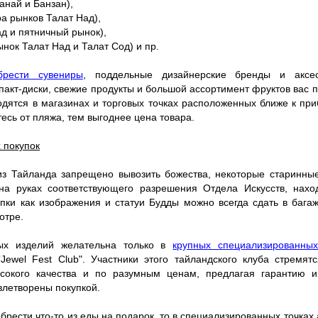
анай и Банзан),
ра рынков Талат Над),
ад и пятничный рынок),
ынок Талат Над и Талат Сод) и пр.
брести сувениры
, поддельные дизайнерские бренды и аксес
акт-диски, свежие продукты и большой ассортимент фруктов вас 
дятся в магазинах и торговых точках расположенных ближе к при
есь от пляжа, тем выгоднее цена товара.
 покупок
 из Тайланда запрещено вывозить божества, некоторые старинны
на руках соответствующего разрешения Отдела Искусств, нахо
пки как изображения и статуи Будды можно всегда сдать в багаж
отре.
ых изделий желательна только в
крупных специализированных
”Jewel Fest Club". Участники этого тайландского клуба стремят
сокого качества и по разумным ценам, предлагая гарантию и 
влетворены покупкой.
брести что-то из еды на подарок, то в специализированных точках