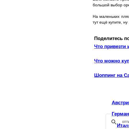
большой выбор оре
На маленьких пля
тут ещё купите, ну
Поделитесь п
Что привезти 
Что можно куп
Шоппинг на С
Австри
Герман
Итал