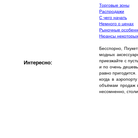
Торговые зоны
Распродажи
С чего начать
Немного о ценах
Рыночные особенн
Нюансы некоторых
Бесспорно, Пхуке
модных аксессуаро
приезжайте с пус
Интересно:
и по очень дешевы
равно пригодится.
когда в аэропорт
объёмам продаж в
несомненно, столи