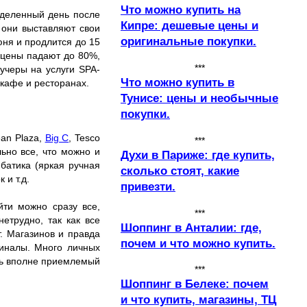
Что можно купить на
еделенный день после
Кипре: дешевые цены и
 они выставляют свои
оригинальные покупки.
юня и продлится до 15
- цены падают до 80%,
***
учеры на услуги SPA-
Что можно купить в
кафе и ресторанах.
Тунисе: цены и необычные
покупки.
ean Plaza,
Big C
, Tesco
***
ьно все, что можно и
Духи в Париже: где купить,
батика (яркая ручная
сколько стоят, какие
 и т.д.
привезти.
йти можно сразу все,
***
етрудно, так как все
Шоппинг в Анталии: где,
т. Магазинов и правда
почем и что можно купить.
гиналы. Много личных
ать вполне приемлемый
***
Шоппинг в Белеке: почем
и что купить, магазины, ТЦ