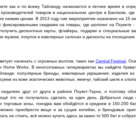
кете как и по всему Тайланду начинаются в летнее время в опр
 производителей товаров в национальном центре в Бангкоке, где
ее низким ценам. В 2013 году сие мероприятие назначено на 15 и
 с фиксированными скидками на товары, где шоппинг на Пхукете 
 получить дисконтные карты, флайеры, подарки и специальные ва
е музеев, покупок в ювелирных салонах и дисконты на посещение 
ветует начинать с огромных моллов, таких как
Central Festival
, Oc
 и Home Works. В многоэтажных гипермаркетах вы найдёте буквал
айланде: популярные бренды, ювелирные украшения, изделия из 
 сумки из кожи экзотических животных, жемчуг, тайский шелк и хлопок
недалеко друг от друга в районе Пхукет-Тауна, и поэтому обо
 ещё это не получалось сделать за один день. Добраться сюда н
и торговые зоны, поездка вам обойдётся в среднем в 150-200 ба
 можно приобрести вещи и за сущие копейки, и брендовые ори
ать не стоить, всё можно купить здесь за каких-то 500 бат и собр