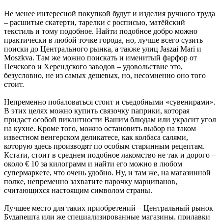
Не менее интересной покупкой будут и изделия ручного труда
– расшитые скатерти, тарелки с росписью, матёйский
текстиль и тому подобное. Найти подобное добро можно
практически в любой точке города, но, лучше всего сузить
поиски до Центрального рынка, а также улиц Jaszai Mari и
Moszkva. Там же можно поискать и именитый фарфор от
Печского и Херендского заводов – удовольствие это,
безусловно, не из самых дешевых, но, несомненно оно того
стоит.
Непременно побаловаться стоит и съедобными «сувенирами».
В этих целях можно купить связочку паприки, которая
придаст особой пикантности Вашим блюдам или украсит угол
на кухне. Кроме того, можно остановить выбор на таком
известном венгерском деликатесе, как колбаса салями,
которую здесь производят по особым старинным рецептам.
Кстати, стоит в среднем подобное лакомство не так и дорого –
около € 10 за килограмм и найти его можно в любом
супермаркете, что очень удобно. Ну, и там же, на магазинной
полке, непременно захватите парочку марципанов,
считающихся настоящим символом страны.
Лучшее место для таких приобретений – Центральный рынок
Будапешта или же специализированные магазины, прилавки