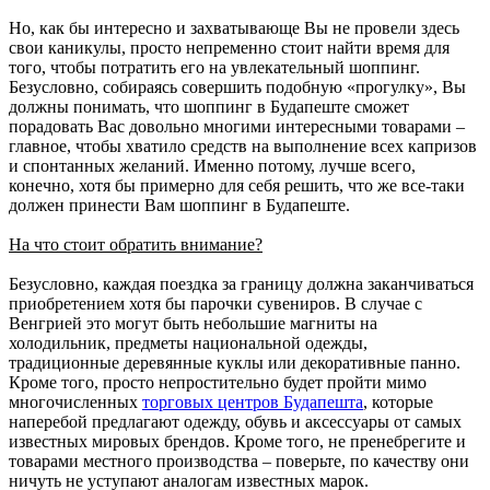
Но, как бы интересно и захватывающе Вы не провели здесь
свои каникулы, просто непременно стоит найти время для
того, чтобы потратить его на увлекательный шоппинг.
Безусловно, собираясь совершить подобную «прогулку», Вы
должны понимать, что шоппинг в Будапеште сможет
порадовать Вас довольно многими интересными товарами –
главное, чтобы хватило средств на выполнение всех капризов
и спонтанных желаний. Именно потому, лучше всего,
конечно, хотя бы примерно для себя решить, что же все-таки
должен принести Вам шоппинг в Будапеште.
На что стоит обратить внимание?
Безусловно, каждая поездка за границу должна заканчиваться
приобретением хотя бы парочки сувениров. В случае с
Венгрией это могут быть небольшие магниты на
холодильник, предметы национальной одежды,
традиционные деревянные куклы или декоративные панно.
Кроме того, просто непростительно будет пройти мимо
многочисленных
торговых центров Будапешта
, которые
наперебой предлагают одежду, обувь и аксессуары от самых
известных мировых брендов. Кроме того, не пренебрегите и
товарами местного производства – поверьте, по качеству они
ничуть не уступают аналогам известных марок.