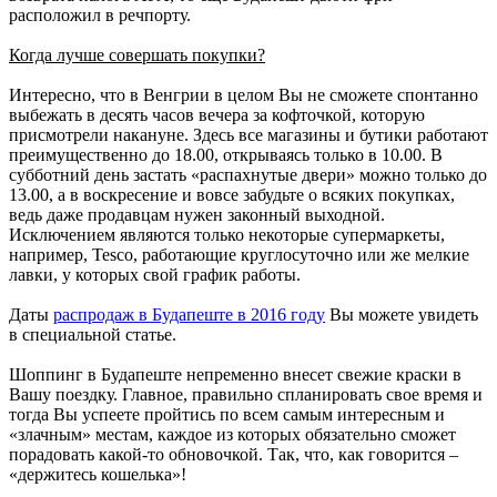
расположил в речпорту.
Когда лучше совершать покупки?
Интересно, что в Венгрии в целом Вы не сможете спонтанно
выбежать в десять часов вечера за кофточкой, которую
присмотрели накануне. Здесь все магазины и бутики работают
преимущественно до 18.00, открываясь только в 10.00. В
субботний день застать «распахнутые двери» можно только до
13.00, а в воскресение и вовсе забудьте о всяких покупках,
ведь даже продавцам нужен законный выходной.
Исключением являются только некоторые супермаркеты,
например, Tesco, работающие круглосуточно или же мелкие
лавки, у которых свой график работы.
Даты
распродаж в Будапеште в 2016 году
Вы можете увидеть
в специальной статье.
Шоппинг в Будапеште непременно внесет свежие краски в
Вашу поездку. Главное, правильно спланировать свое время и
тогда Вы успеете пройтись по всем самым интересным и
«злачным» местам, каждое из которых обязательно сможет
порадовать какой-то обновочкой. Так, что, как говорится –
«держитесь кошелька»!