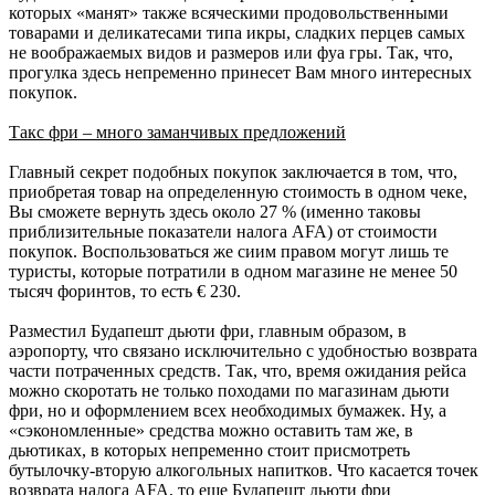
которых «манят» также всяческими продовольственными
товарами и деликатесами типа икры, сладких перцев самых
не воображаемых видов и размеров или фуа гры. Так, что,
прогулка здесь непременно принесет Вам много интересных
покупок.
Такс фри – много заманчивых предложений
Главный секрет подобных покупок заключается в том, что,
приобретая товар на определенную стоимость в одном чеке,
Вы сможете вернуть здесь около 27 % (именно таковы
приблизительные показатели налога AFA) от стоимости
покупок. Воспользоваться же сиим правом могут лишь те
туристы, которые потратили в одном магазине не менее 50
тысяч форинтов, то есть € 230.
Разместил Будапешт дьюти фри, главным образом, в
аэропорту, что связано исключительно с удобностью возврата
части потраченных средств. Так, что, время ожидания рейса
можно скоротать не только походами по магазинам дьюти
фри, но и оформлением всех необходимых бумажек. Ну, а
«сэкономленные» средства можно оставить там же, в
дьютиках, в которых непременно стоит присмотреть
бутылочку-вторую алкогольных напитков. Что касается точек
возврата налога AFA, то еще Будапешт дьюти фри