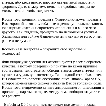
аптеки, ибо здесь просто царство натуральной красоты и
здоровья. Да, и, между тем, цены на подобные товары не
столь высоки, чтобы жадничать.
Кроме того, шоппинг-поездка в Финляндию может подарить
Вам хороший алкоголь, табачные изделия, уникальные книги,
ювелирные изделия непростого исполнения и много чего
другого. Так, глядишь, пройдетесь по нескольким улочкам
Хельсинки или той же Лаппеенранты и накупите того, о чем
ранее и не думали.
Косметика и лекарства – сохраните свое здоровье и
молодость!
Финляндия уже десятки лет ассоциируется у всех с образцом
качества, а потому совершенно понятно по какой причине
гости страны так стремятся обновить здесь свою аптечку или
купить натуральную косметику. Так, в одной из любых аптек
Вы сможете приобрести обезболивающее Burana-Caps за € 5,
которое моментально сможет избавить Вас от головной боли.
Кроме того, непременно купите для домашнего пользования и
прочие препараты, которые, между тем, свободно отпустятся
без рецепта:
- Bafucin за € 6,5 станет незаменимым при лечении горла;