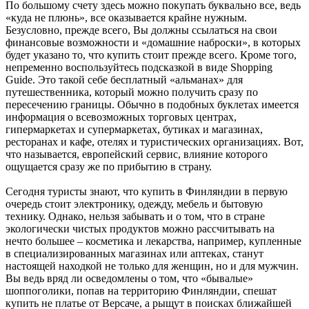
По большому счету здесь можно покупать буквально все, ведь
«куда не плюнь», все оказывается крайне нужным.
Безусловно, прежде всего, Вы должны ссылаться на свои
финансовые возможности и «домашние наброски», в которых
будет указано то, что купить стоит прежде всего. Кроме того,
непременно воспользуйтесь подсказкой в виде Shopping
Guide. Это такой себе бесплатный «альманах» для
путешественника, который можно получить сразу по
пересечению границы. Обычно в подобных буклетах имеется
информация о всевозможных торговых центрах,
гипермаркетах и супермаркетах, бутиках и магазинах,
ресторанах и кафе, отелях и туристических организациях. Вот,
что называется, европейский сервис, влияние которого
ощущается сразу же по прибытию в страну.
Сегодня туристы знают, что купить в Финляндии в первую
очередь стоит электронику, одежду, мебель и бытовую
технику. Однако, нельзя забывать и о том, что в стране
экологически чистых продуктов можно рассчитывать на
нечто большее – косметика и лекарства, например, купленные
в специализированных магазинах или аптеках, станут
настоящей находкой не только для женщин, но и для мужчин.
Вы ведь вряд ли осведомлены о том, что «бывалые»
шоппоголики, попав на территорию Финляндии, спешат
купить не платье от Версаче, а рыщут в поисках ближайшей