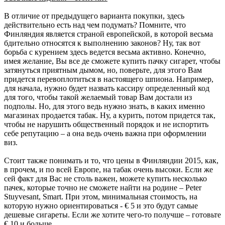
В отличие от предыдущего варианта покупки, здесь
действительно есть над чем подумать? Помните, что
Финляндия является страной европейской, в которой весьма
бдительно относятся к выполнению законов? Ну, так вот
борьба с курением здесь ведется весьма активно. Конечно,
имея желание, Вы все де сможете купить пачку сигарет, чтобы
затянуться приятным дымом, но, поверьте, для этого Вам
придется перевоплотиться в настоящего шпиона. Например,
для начала, нужно будет назвать кассиру определенный код
для того, чтобы такой желаемый товар Вам достали из
подполы. Но, для этого ведь нужно знать, в каких именно
магазинах продается табак. Ну, а курить, потом придется так,
чтобы не нарушить общественный порядок и не испортить
себе репутацию – а она ведь очень важна при оформлении
виз.
Стоит также понимать и то, что цены в Финляндии 2015, как,
в прочем, и по всей Европе, на табак очень высоки. Если же
сей факт для Вас не столь важен, можете купить несколько
пачек, которые точно не сможете найти на родине – Peter
Stuyvesant, Smart. При этом, минимальная стоимость, на
которую нужно ориентироваться - € 5 и это будут самые
дешевые сигареты. Если же хотите чего-то получше – готовьте
€ 10 и больше.