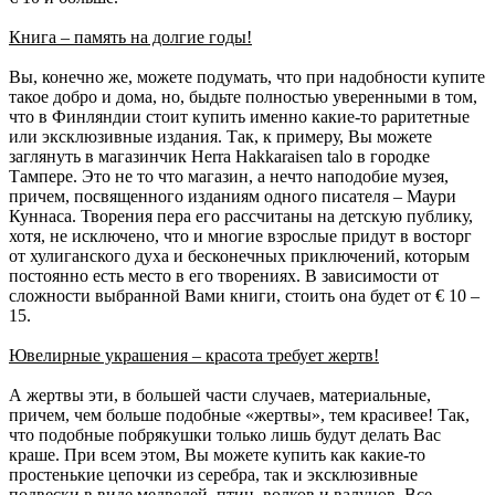
Книга – память на долгие годы!
Вы, конечно же, можете подумать, что при надобности купите
такое добро и дома, но, быдьте полностью уверенными в том,
что в Финляндии стоит купить именно какие-то раритетные
или эксклюзивные издания. Так, к примеру, Вы можете
заглянуть в магазинчик Herra Hakkaraisen talo в городке
Тампере. Это не то что магазин, а нечто наподобие музея,
причем, посвященного изданиям одного писателя – Маури
Куннаса. Творения пера его рассчитаны на детскую публику,
хотя, не исключено, что и многие взрослые придут в восторг
от хулиганского духа и бесконечных приключений, которым
постоянно есть место в его творениях. В зависимости от
сложности выбранной Вами книги, стоить она будет от € 10 –
15.
Ювелирные украшения – красота требует жертв!
А жертвы эти, в большей части случаев, материальные,
причем, чем больше подобные «жертвы», тем красивее! Так,
что подобные побрякушки только лишь будут делать Вас
краше. При всем этом, Вы можете купить как какие-то
простенькие цепочки из серебра, так и эксклюзивные
подвески в виде медведей, птиц, волков и валунов. Все