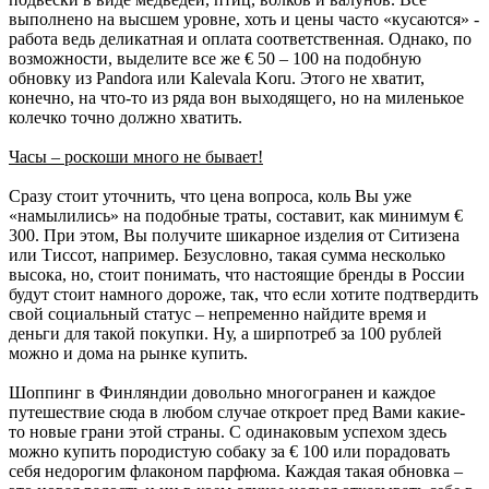
выполнено на высшем уровне, хоть и цены часто «кусаются» -
работа ведь деликатная и оплата соответственная. Однако, по
возможности, выделите все же € 50 – 100 на подобную
обновку из Рandora или Kalevala Koru. Этого не хватит,
конечно, на что-то из ряда вон выходящего, но на миленькое
колечко точно должно хватить.
Часы – роскоши много не бывает!
Сразу стоит уточнить, что цена вопроса, коль Вы уже
«намылились» на подобные траты, составит, как минимум €
300. При этом, Вы получите шикарное изделия от Ситизена
или Тиссот, например. Безусловно, такая сумма несколько
высока, но, стоит понимать, что настоящие бренды в России
будут стоит намного дороже, так, что если хотите подтвердить
свой социальный статус – непременно найдите время и
деньги для такой покупки. Ну, а ширпотреб за 100 рублей
можно и дома на рынке купить.
Шоппинг в Финляндии довольно многогранен и каждое
путешествие сюда в любом случае откроет пред Вами какие-
то новые грани этой страны. С одинаковым успехом здесь
можно купить породистую собаку за € 100 или порадовать
себя недорогим флаконом парфюма. Каждая такая обновка –