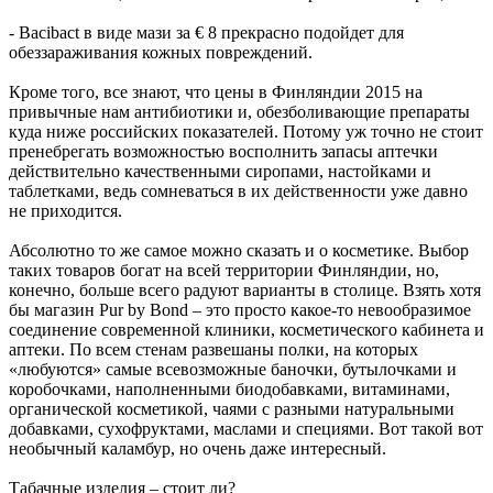
- Bacibact в виде мази за € 8 прекрасно подойдет для
обеззараживания кожных повреждений.
Кроме того, все знают, что цены в Финляндии 2015 на
привычные нам антибиотики и, обезболивающие препараты
куда ниже российских показателей. Потому уж точно не стоит
пренебрегать возможностью восполнить запасы аптечки
действительно качественными сиропами, настойками и
таблетками, ведь сомневаться в их действенности уже давно
не приходится.
Абсолютно то же самое можно сказать и о косметике. Выбор
таких товаров богат на всей территории Финляндии, но,
конечно, больше всего радуют варианты в столице. Взять хотя
бы магазин Pur by Bond – это просто какое-то невообразимое
соединение современной клиники, косметического кабинета и
аптеки. По всем стенам развешаны полки, на которых
«любуются» самые всевозможные баночки, бутылочками и
коробочками, наполненными биодобавками, витаминами,
органической косметикой, чаями с разными натуральными
добавками, сухофруктами, маслами и специями. Вот такой вот
необычный каламбур, но очень даже интересный.
Табачные изделия – стоит ли?