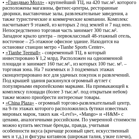
•
«Грандвью Молл»
- крупнейший ТЦ, на 420 тыс.м². которого
расположены магазины, фитнес-центры, ресторанные
дворики, выставочные залы, развлекательные заведения, а
также туристические и коммерческие компании. Комплекс
насчитывает 9 этажей, из которых 2 под землей и 7 над нею.
Непосредственно торговая часть занимает 300 тыс.м².
Западное крыло центра – первоклассный 48-этажный отель,
восточное – 25-этажное офисное здание. Находится на
остановке станции метро «Tiаnhe Spоrts Center».
•
«Tianhe Teemall»
- современный ТЦ, в который
инвестировано ¥ 1,2 млрд. Расположен на одноименной
площади и занимает 160 тыс.м²., из которых 100 тыс. м². –
торговая зона. На 7 наземных и 3 подземных этажах
сконцентрировано все для удачных покупок и развлечений.
Под крышей здания раскинулся огромный аутлет с
популярными европейскими марками. На примыкающей к
комплексу площади (более 3 тыс.м². под открытым небом)
также можно приобрести интересные товары.
•
«China Plaza»
- огромный торгово-развлекательный центр,
на 9-ти этажах которого расположились бутики известных
мировых марок, таких как «Levi's», «Mango» и «H&M» с
ценами, аналогичными российским. По умеренной стоимости
можно купить местные бренды, правда, учитывая
особенности вкуса (кричаще розовый цвет, искусственный
мех и т.д.) и фигуры китаянок (широкая талия, узкие плечи),