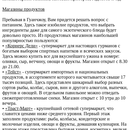
Магазины продуктов
Пребывая в Гуанчжоу, Вам придется решать вопрос с
питанием. Здесь такое изобилие продуктов, что выбрать
ингредиенты даже для самого экзотического блюда будет
довольно просто. Из продуктовых магазинов наибольшей
популярностью пользуются:
•
«Корнерс Дели»
- супермаркет для настоящих гурманов с
богатым выбором спиртных напитков и всяческих закусок.
Здесь можно купить все для вкуснейшего ужина в номере:
оливки, сыр, ветчину, овощи и фрукты. Магазин открыт с 8.30
до 21.00.
•
«Тейст»
- супермаркет импортных и национальных
продуктов, в ассортименте которого насчитывается свыше 17
тысяч позиций. Здесь представлен шикарный выбор разных
сортов рыбы, колбас, сыров, вин и другого алкоголя, выпечки,
фрутов и овощей. В отдельном павильоне можно отведать
свежеприготовленные снеки. Магазин открыт с 10 утра до 10
вечера.
•
«Траст-Март»
- крупнейший сетевой супермаркет, что
славится ценами ниже среднего уровня. Первый этаж
заполнен продуктами: рыба, колбасы, кондитерские и
молочные изделия, овощи и фрукты, домашняя кулинария. На
втором этаже представлена бытовая химия, косметика, мелкая