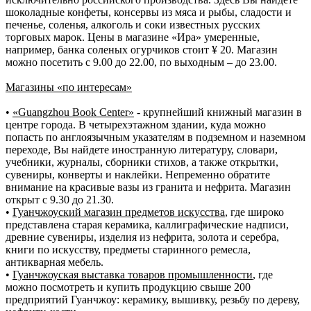
шоколадные конфеты, консервы из мяса и рыбы, сладости и
печенье, соленья, алкоголь и соки известных русских
торговых марок. Цены в магазине «Ира» умеренные,
например, банка соленых огурчиков стоит ¥ 20. Магазин
можно посетить с 9.00 до 22.00, по выходным – до 23.00.
Магазины «по интересам»
•
«Guangzhou Book Centеr»
- крупнейший книжный магазин в
центре города. В четырехэтажном здании, куда можно
попасть по англоязычным указателям в подземном и наземном
переходе, Вы найдете иностранную литературу, словари,
учебники, журналы, сборники стихов, а также открытки,
сувениры, конверты и наклейки. Непременно обратите
внимание на красивые вазы из гранита и нефрита. Магазин
открыт с 9.30 до 21.30.
•
Гуанчжоуский магазин предметов искусства
, где широко
представлена старая керамика, каллиграфические надписи,
древние сувениры, изделия из нефрита, золота и серебра,
книги по искусству, предметы старинного ремесла,
антикварная мебель.
•
Гуанчжоуская выставка товаров промышленности
, где
можно посмотреть и купить продукцию свыше 200
предприятий Гуанчжоу: керамику, вышивку, резьбу по дереву,