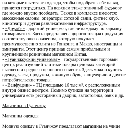
на которые шьется эта одежда, чтобы подобрать себе наряд,
придется потрудиться. На верхнем этаже отличный фуд-корт,
где можно вкусно пообедать. Также в комплексе имеются:
массажные салоны, операторы сотовой связи, фитнес клуб,
кинотеатр и другая развлекательная инфраструктура.
•
«Дружба»
- дорогой универмаг, где не каждому по карману
отовариваться. Здесь представлена дорогостоящая продукция
соответствующего качества, которую покупает
преимущественно элита из Гонконга и Макао, иностранцы и
эмигранты. Этот центр признан самым прибыльным и
крупнейшим розничным магазином Китая.
•
«Гуанчжоуский универмаг»
- государственный торговый
центр, реализующий элитные товары ценовых категорий
высшего и среднего ценового сегмента. Здесь можно купить
одежду, часы, продукты, кожаную обувь, канцелярию и другие
потребительские товары.
•
«Ванфуцзин»
- ТЦ площадью 16 тыс.м². с расположенным
внутри бизнес центром. Помимо бутиков на территории
универмага есть ресторанный дворик, автостоянка, банк и др.
Магазины в Гуанчжоу
Магазины одежды
Модную одежду в Гуанчжоу предлагают магазины на улице