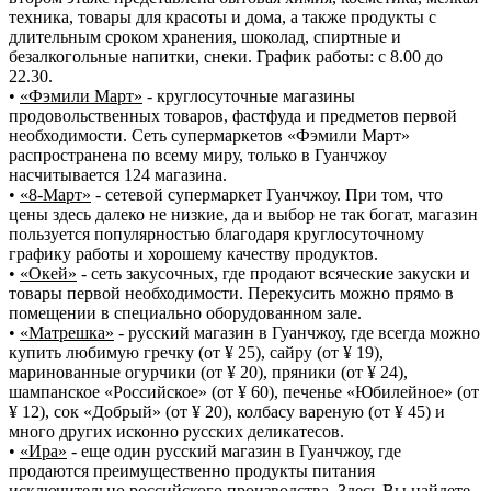
техника, товары для красоты и дома, а также продукты с
длительным сроком хранения, шоколад, спиртные и
безалкогольные напитки, снеки. График работы: с 8.00 до
22.30.
•
«Фэмили Март»
- круглосуточные магазины
продовольственных товаров, фастфуда и предметов первой
необходимости. Сеть супермаркетов «Фэмили Март»
распространена по всему миру, только в Гуанчжоу
насчитывается 124 магазина.
•
«8-Март»
- сетевой супермаркет Гуанчжоу. При том, что
цены здесь далеко не низкие, да и выбор не так богат, магазин
пользуется популярностью благодаря круглосуточному
графику работы и хорошему качеству продуктов.
•
«Окей»
- сеть закусочных, где продают всяческие закуски и
товары первой необходимости. Перекусить можно прямо в
помещении в специально оборудованном зале.
•
«Матрешка»
- русский магазин в Гуанчжоу, где всегда можно
купить любимую гречку (от ¥ 25), сайру (от ¥ 19),
маринованные огурчики (от ¥ 20), пряники (от ¥ 24),
шампанское «Российское» (от ¥ 60), печенье «Юбилейное» (от
¥ 12), сок «Добрый» (от ¥ 20), колбасу вареную (от ¥ 45) и
много других исконно русских деликатесов.
•
«Ира»
- еще один русский магазин в Гуанчжоу, где
продаются преимущественно продукты питания
исключительно российского производства. Здесь Вы найдете